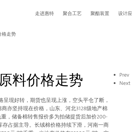
走进惠特
聚合工艺
聚酯装置
设计
中文
English
价格走势
织原料价格走势
Prev
Next
态略呈现好转，期货也呈现上涨，空头平仓了断，
商亦坚持现在价格，山东、河北3128级地产棉
元/吨毛重，储备棉转售报价多为拍储提货后加价200-
拾库存占据主导。长绒棉价格持续下滑，河南一商