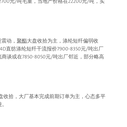
2700元/吨毛重，当地产价格在22200元/吨，实
货震动，
聚酯
大盘收拾为主，涤纶短纤偏弱收
D直纺涤纶短纤干流报价7900-8350元/吨出厂
谈或在7850-8050元/吨出厂邻近，部分略高
。
横盘收拾，大厂基本完成前期订单为主，心态多平
吨。