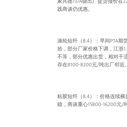
家兵团137A级出厂提货报价在2
践商谈仍优惠。
涤纶短纤（8.4）：早间PTA期
拾，部分厂家价格下调，江浙1.4
不等，部分优惠出货，相对干流商
存在8100-8200元/吨出厂邻近
粘胶短纤（8.4）：价格连续
稳，商谈重心15800-16200元/