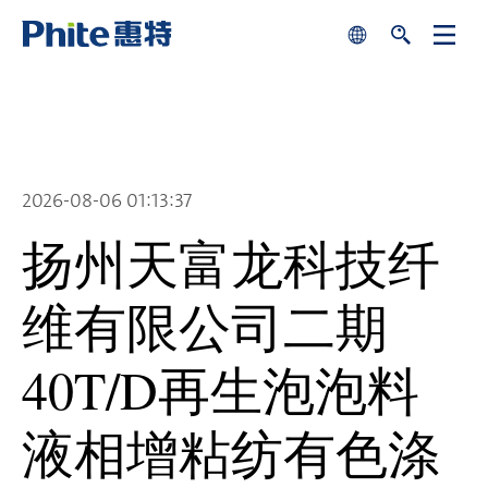
search
se
关
闭
中文
English
2026-08-06 01:13:37
扬州天富龙科技纤
维有限公司二期
40T/D再生泡泡料
液相增粘纺有色涤